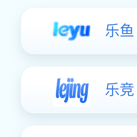
乐鱼
乐竞