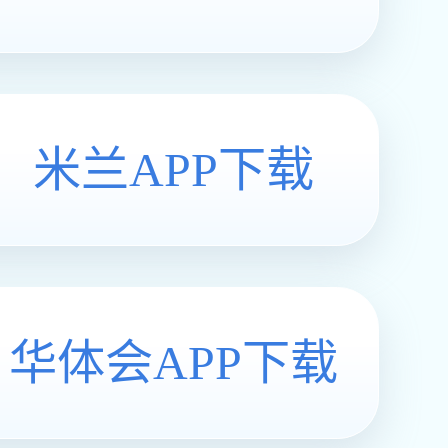
米兰APP下载
华体会APP下载