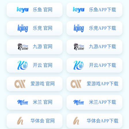
乐鱼 官网
乐鱼APP下载
乐竞 官网
乐竞APP下载
九游 官网
九游APP下载
开云 官网
开云APP下载
爱游戏 官网
爱游戏APP下载
米兰 官网
米兰APP下载
华体会 官网
华体会APP下载